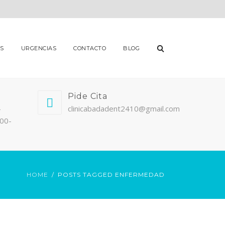
S
URGENCIAS
CONTACTO
BLOG
Pide Cita
-
clinicabadadent2410@gmail.com
:00-
HOME
POSTS TAGGED ENFERMEDAD