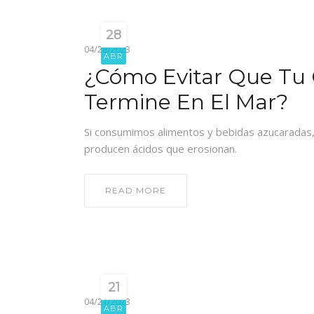
28
04/28/2023
ABR
¿Cómo Evitar Que Tu 
Termine En El Mar?
Si consumimos alimentos y bebidas azucaradas, 
producen ácidos que erosionan.
READ MORE
21
04/21/2023
ABR