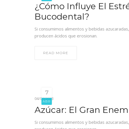
¿Cómo Influye El Estr
Bucodental?
Si consumimos alimentos y bebidas azucaradas, 
producen ácidos que erosionan.
READ MORE
7
04/07/2023
ABR
Azúcar: El Gran Enem
Si consumimos alimentos y bebidas azucaradas, 