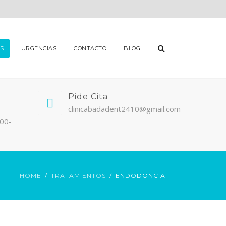
S
URGENCIAS
CONTACTO
BLOG
Pide Cita
-
clinicabadadent2410@gmail.com
:00-
HOME
TRATAMIENTOS
ENDODONCIA